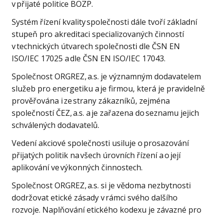
v přijaté politice BOZP.
Systém řízení kvality společnosti dále tvoří základní
stupeň pro akreditaci specializovaných činností
v technických útvarech společnosti dle ČSN EN
ISO/IEC 17025 a dle ČSN EN ISO/IEC 17043.
Společnost ORGREZ, a.s. je významným dodavatelem
služeb pro energetiku a je firmou, která je pravidelně
prověřována i ze strany zákazníků, zejména
společností ČEZ, a.s. a je zařazena do seznamu jejich
schválených dodavatelů.
Vedení akciové společnosti usiluje o prosazování
přijatých politik na všech úrovních řízení a o její
aplikování ve výkonných činnostech.
Společnost ORGREZ, a.s. si je vědoma nezbytnosti
dodržovat etické zásady v rámci svého dalšího
rozvoje. Naplňování etického kodexu je závazné pro