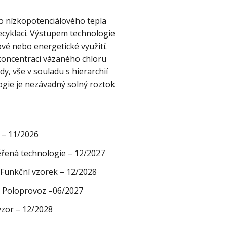
o nízkopotenciálového tepla
ecyklaci. Výstupem technologie
ové nebo energetické využití.
 koncentraci vázaného chloru
y, vše v souladu s hierarchií
ogie je nezávadný solný roztok
 – 11/2026
řená technologie – 12/2027
Funkční vzorek – 12/2028
 Poloprovoz –06/2027
zor – 12/2028