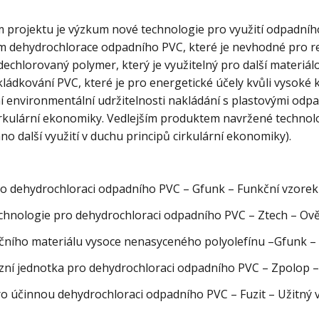
m projektu je výzkum nové technologie pro využití odpadníh
ím dehydrochlorace odpadního PVC, které je nevhodné pro r
echlorovaný polymer, který je využitelný pro další materiál
ládkování PVC, které je pro energetické účely kvůli vysoké
í environmentální udržitelnosti nakládání s plastovými odpad
cirkulární ekonomiky. Vedlejším produktem navržené technol
o další využití v duchu principů cirkulární ekonomiky).
dehydrochloraci odpadního PVC – Gfunk – Funkční vzorek
nologie pro dehydrochloraci odpadního PVC – Ztech – Ově
ího materiálu vysoce nenasyceného polyolefínu –Gfunk – 
 jednotka pro dehydrochloraci odpadního PVC – Zpolop –
účinnou dehydrochloraci odpadního PVC – Fuzit – Užitný v