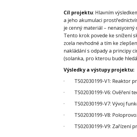
Cíl projektu
: Hlavním výsledke
a jeho akumulaci prostřednictv
je cenný materiál – nenasycený d
Tento krok povede ke snížení sk
zcela nevhodné a tím ke zlepšen
nakládání s odpady a principy 
(solanka, pro kterou bude hledán
Výsledky a výstupy projektu:
· TS02030199-V1: Reaktor pro 
· TS02030199-V6: Ověření tech
· TS02030199-V7: Vývoj funkčn
· TS02030199-V8: Poloprovozní
· TS02030199-V9: Zařízení pro 