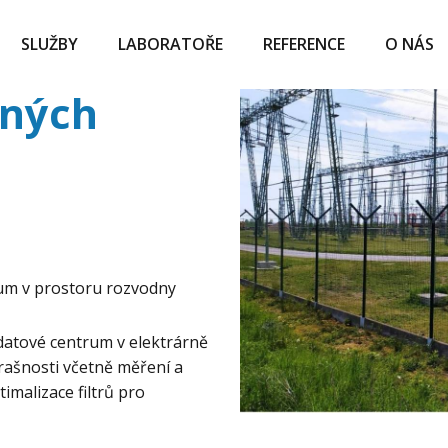
SLUŽBY
LABORATOŘE
REFERENCE
O NÁS
rných
um v prostoru rozvodny
datové centrum v elektrárně
ašnosti včetně měření a
imalizace filtrů pro