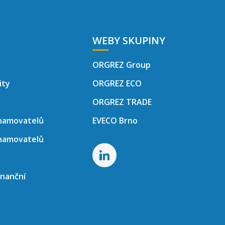
WEBY SKUPINY
ORGREZ Group
ity
ORGREZ ECO
ORGREZ TRADE
namovatelů
EVECO Brno
namovatelů
inanční