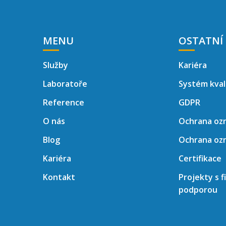
MENU
OSTATNÍ
Služby
Kariéra
Laboratoře
Systém kval
Reference
GDPR
O nás
Ochrana oz
Blog
Ochrana oz
Kariéra
Certifikace
Kontakt
Projekty s f
podporou